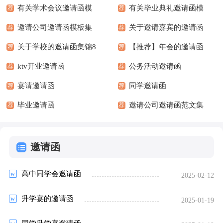
有关学术会议邀请函模
有关毕业典礼邀请函模
荐
荐
板八篇
邀请公司邀请函模板集
板合集8篇
关于邀请嘉宾的邀请函
荐
荐
锦十篇
关于学校的邀请函集锦8
模板5篇
【推荐】年会的邀请函
荐
荐
篇
ktv开业邀请函
集合4篇
公务活动邀请函
荐
荐
宴请邀请函
同学邀请函
荐
荐
毕业邀请函
邀请公司邀请函范文集
荐
荐
锦五篇
邀请函
高中同学会邀请函
2025-02-12
升学宴的邀请函
2025-01-19