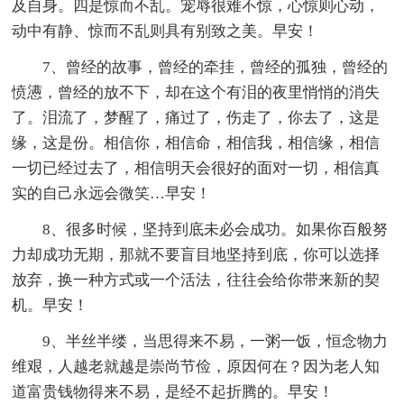
及自身。四是惊而不乱。宠辱很难不惊，心惊则心动，
动中有静、惊而不乱则具有别致之美。早安！
7、曾经的故事，曾经的牵挂，曾经的孤独，曾经的
愤懑，曾经的放不下，却在这个有泪的夜里悄悄的消失
了。泪流了，梦醒了，痛过了，伤走了，你去了，这是
缘，这是份。相信你，相信命，相信我，相信缘，相信
一切已经过去了，相信明天会很好的面对一切，相信真
实的自己永远会微笑…早安！
8、很多时候，坚持到底未必会成功。如果你百般努
力却成功无期，那就不要盲目地坚持到底，你可以选择
放弃，换一种方式或一个活法，往往会给你带来新的契
机。早安！
9、半丝半缕，当思得来不易，一粥一饭，恒念物力
维艰，人越老就越是崇尚节俭，原因何在？因为老人知
道富贵钱物得来不易，是经不起折腾的。早安！