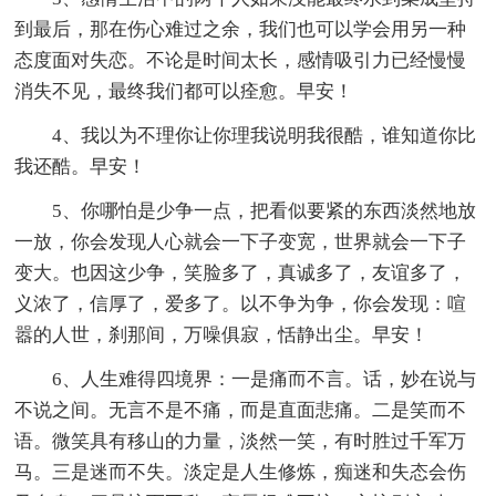
到最后，那在伤心难过之余，我们也可以学会用另一种
态度面对失恋。不论是时间太长，感情吸引力已经慢慢
消失不见，最终我们都可以痊愈。早安！
4、我以为不理你让你理我说明我很酷，谁知道你比
我还酷。早安！
5、你哪怕是少争一点，把看似要紧的东西淡然地放
一放，你会发现人心就会一下子变宽，世界就会一下子
变大。也因这少争，笑脸多了，真诚多了，友谊多了，
义浓了，信厚了，爱多了。以不争为争，你会发现：喧
嚣的人世，刹那间，万噪俱寂，恬静出尘。早安！
6、人生难得四境界：一是痛而不言。话，妙在说与
不说之间。无言不是不痛，而是直面悲痛。二是笑而不
语。微笑具有移山的力量，淡然一笑，有时胜过千军万
马。三是迷而不失。淡定是人生修炼，痴迷和失态会伤