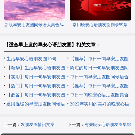
新版早安朋友圈问候语大集合54
常用晚安心语朋友圈摘录59条
条
【适合早上发的早安心语朋友圈】相关文章：
生活早安心语朋友圈19句
【推荐】每日一句早安朋友圈
【精华】生活早安心语朋友圈
问候语摘录38句
简短的每日一句早安朋友圈问
22句
【实用】每日一句早安朋友圈
候语17句
每日一句早安朋友圈问候语合
问候语19句
【热门】每日一句早安朋友圈
集43句
【推荐】每日一句早安朋友圈
问候语20条
【必备】每日一句早安朋友圈
问候语大汇总64句
每日一句晚安心语朋友圈集合
问候语28条
通用温暖的早安朋友圈问候语
43条
2022年实用的美好的晚安心语
43句
朋友圈合集63句
上一篇：
发朋友圈情侣文案
下一篇：
有关晚安心语朋友圈集锦
66句