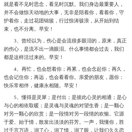
就是看不见时思念，看见时沉默。我们身边最重要人，
并不会做惊天动地的大事，无非是陪着你，看着你，守
护着你，走过花团锦簇，行过惊涛骇浪，从开始到结
束，也不分离。早安！
3、曾经以为，伤心是会流很多眼泪的，原来，真正
的伤心，是流不出一滴眼泪。什么事情都会过去，我们
都是这样活过来的。早安！
4、再忙，也会想着你；再累，也会念起你；再久，
也会记住你；再远，也会看看你。亲爱的朋友，愿你：
快乐常相伴，健康永相随。早安！
5、懂得是灵犀；是付出；是彼此心灵的相通；是心
与心的相依取暖；是灵魂与灵魂的对望生香；是一颗心
对另一颗心的欣赏；是一段情对另一段情的欢愉。它源
于爱、始于情，散发出淡淡的芬芳。一声，我懂你，胜
过千言万语，润了心，润了情，润了眼，让我们久久恋