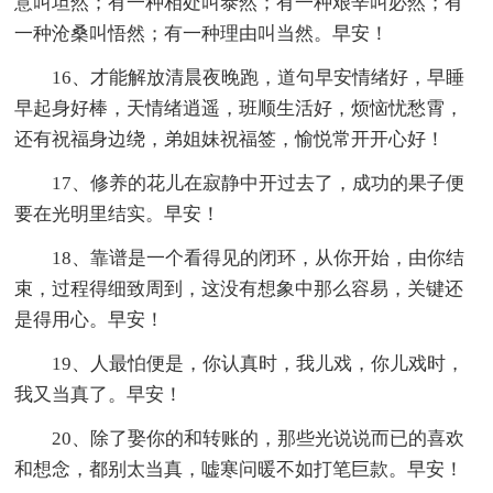
意叫坦然；有一种相处叫泰然；有一种艰辛叫必然；有
一种沧桑叫悟然；有一种理由叫当然。早安！
16、才能解放清晨夜晚跑，道句早安情绪好，早睡
早起身好棒，天情绪逍遥，班顺生活好，烦恼忧愁霄，
还有祝福身边绕，弟姐妹祝福签，愉悦常开开心好！
17、修养的花儿在寂静中开过去了，成功的果子便
要在光明里结实。早安！
18、靠谱是一个看得见的闭环，从你开始，由你结
束，过程得细致周到，这没有想象中那么容易，关键还
是得用心。早安！
19、人最怕便是，你认真时，我儿戏，你儿戏时，
我又当真了。早安！
20、除了娶你的和转账的，那些光说说而已的喜欢
和想念，都别太当真，嘘寒问暖不如打笔巨款。早安！