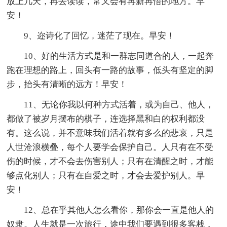
放上几天，再去读读，常又会有再新再悟的地方。早
安！
9、迩诗化了回忆，迷茫了现在。早安！
10、好的生活方式是和一群志同道合的人，一起奔
跑在理想的路上，回头有一路的故事，低头有坚定的脚
步，抬头有清晰的远方！早安！
11、无论你我以何种方式活着，或为自己、他人，
都做了被岁月摆布的棋子，连选择黑和白的权利都没
有。这么说，并不意味我们活着就有多么的悲哀，只是
人世沧浪横叠，每个人要学会保护自己。人只有在不受
伤的时候，才不会去伤害别人；只有在清醒之时，才能
够点化别人；只有在自爱之时，才会去爱护别人。早
安！
12、总在乎其他人怎么看你，那你会一直是他人的
奴隶。人生就是一次旅行，途中我们要遇到很多客栈，