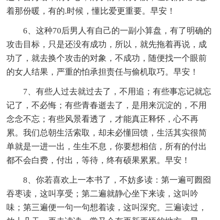
着那份暖，有的.时候，懂比爱更重要。早安！
6、这种70后男人有自己的一副小算盘，有了明确的
攻击目标，只是还没有成功，所以，就先拖着再说，成
功了，就去换个攻击的对象，不成功，随便找一个眼前
的女人结果，严重的怕承担责任与偷机取巧。早安！
7、有些人过去就过去了，不用追；有些事忘记就忘
记了，不必悔；有些青春逝去了，是用来沉淀的，不用
念念不忘；有些风景看透了，才能真正释怀，心不再
累。我们总朝生活索取，却未必懂回馈，生活其实很简
单就是一进一出，生生不息，你要想相信，所有的付出
都不会白费，付出，等待，终有硕果累累。早安！
8、你若喜欢上一本书了，不妨多读：第一遍可囫囵
吞枣读，这叫享受；第二遍就静心坐下来读，这叫吟
味；第三遍便一句一句想着读，这叫深究。三遍读过，