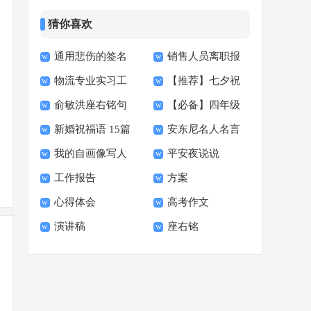
猜你喜欢
通用悲伤的签名
销售人员离职报
物流专业实习工
【推荐】七夕祝
汇总86句
告7篇
俞敏洪座右铭句
【必备】四年级
作总结
福语
新婚祝福语 15篇
安东尼名人名言
子40句
读书快乐的作文4篇
我的自画像写人
平安夜说说
语录40句
工作报告
方案
作文
心得体会
高考作文
演讲稿
座右铭