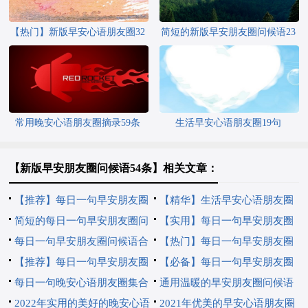
【热门】新版早安心语朋友圈32
简短的新版早安朋友圈问候语23
条
条
常用晚安心语朋友圈摘录59条
生活早安心语朋友圈19句
【新版早安朋友圈问候语54条】相关文章：
【推荐】每日一句早安朋友圈
【精华】生活早安心语朋友圈
问候语摘录38句
简短的每日一句早安朋友圈问
22句
【实用】每日一句早安朋友圈
候语17句
每日一句早安朋友圈问候语合
问候语19句
【热门】每日一句早安朋友圈
集43句
【推荐】每日一句早安朋友圈
问候语20条
【必备】每日一句早安朋友圈
问候语大汇总64句
每日一句晚安心语朋友圈集合
问候语28条
通用温暖的早安朋友圈问候语
43条
2022年实用的美好的晚安心语
43句
2021年优美的早安心语朋友圈