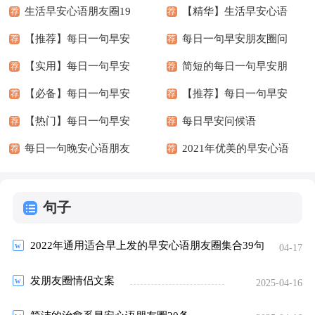
生活早安心语朋友圈19
【精华】生活早安心语
荐
荐
句
【推荐】每日一句早安
朋友圈22句
每日一句早安朋友圈问
荐
荐
朋友圈问候语摘录38句
【实用】每日一句早安
候语合集43句
简短的每日一句早安朋
荐
荐
朋友圈问候语19句
【必备】每日一句早安
友圈问候语17句
【推荐】每日一句早安
荐
荐
朋友圈问候语28条
【热门】每日一句早安
朋友圈问候语大汇总64
每日早安问候语
荐
荐
朋友圈问候语20条
每日一句晚安心语朋友
句
2021年优美的早安心语
荐
荐
圈集合43条
朋友圈30条
句子
2022年通用适合早上发的早安心语朋友圈集合39句
2025-04-17
发朋友圈情侣文案
2025-04-16