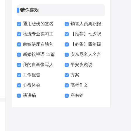
猜你喜欢
通用悲伤的签名
销售人员离职报
物流专业实习工
【推荐】七夕祝
汇总86句
告7篇
俞敏洪座右铭句
【必备】四年级
作总结
福语
新婚祝福语 15篇
安东尼名人名言
子40句
读书快乐的作文4篇
我的自画像写人
平安夜说说
语录40句
工作报告
方案
作文
心得体会
高考作文
演讲稿
座右铭