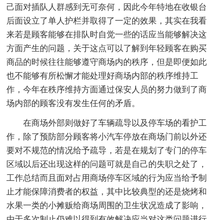
己面对插队人群感到无可奈何，因此今年特地在收银台
后面设立了单人护栏并取得了一定的效果，其实在我看
来若是顾客能够在排队时自觉一些的话应当能够解决这
方面产生的问题，关于这点可以了解到年轻顾客在购买
商品的时候往往能够遵守商场内的秩序，但是即便如此
也不能够有所松懈才能处理好商场内部的秩序维持工
作，今年在秩序维持方面通过保安人员的努力做到了商
场内部的顾客没有发生任何的矛盾。
在商场外部则做好了车辆疏导以及停车场的看护工
作，除了预防部分顾客将小汽车停放在商场门前以外还
要对不规范的情况给予疏导，若是在规划了专门的停车
区域以后还出现这样的问题可就是自己的失职之处了，
工作总结而且面对占用商场停车区域的行为应当给予制
止才能保障消费者的权益，其中比较典型的还是烧烤和
水果一类的小摊贩给商场周围的卫生状况造成了影响，
由于多次制止仍难以得到有效解决应当对这类问题进行