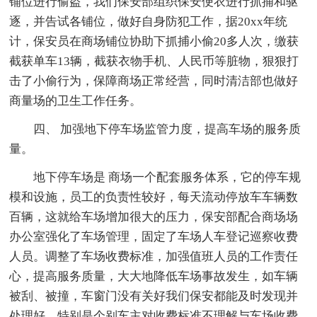
铺位进行偷盗，我们保安部组织保安便衣进行抓捕和驱
逐，并告试各铺位，做好自身防犯工作，据20xx年统
计，保安员在商场铺位协助下抓捕小偷20多人次，缴获
截获单车13辆，截获衣物手机、人民币等脏物，狠狠打
击了小偷行为，保障商场正常经营，同时清洁部也做好
商量场的卫生工作任务。
四、 加强地下停车场监管力度，提高车场的服务质
量。
地下停车场是 商场一个配套服务体系，它的停车规
模和设施，员工的负责性较好，每天流动停放车车辆数
百辆，这就给车场增加很大的压力，保安部配合商场场
办公室强化了车场管理，固定了车场人车登记巡察收费
人员。调整了车场收费标准，加强值班人员的工作责任
心，提高服务质量，大大地降低车场事故发生，如车辆
被刮、被撞，车窗门没有关好我们保安都能及时发现并
处理好，特别是个别车主对收费标准不理解与车场收费