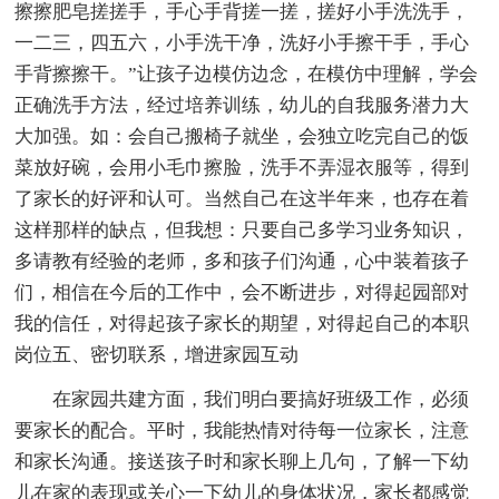
擦擦肥皂搓搓手，手心手背搓一搓，搓好小手洗洗手，
一二三，四五六，小手洗干净，洗好小手擦干手，手心
手背擦擦干。”让孩子边模仿边念，在模仿中理解，学会
正确洗手方法，经过培养训练，幼儿的自我服务潜力大
大加强。如：会自己搬椅子就坐，会独立吃完自己的饭
菜放好碗，会用小毛巾擦脸，洗手不弄湿衣服等，得到
了家长的好评和认可。当然自己在这半年来，也存在着
这样那样的缺点，但我想：只要自己多学习业务知识，
多请教有经验的老师，多和孩子们沟通，心中装着孩子
们，相信在今后的工作中，会不断进步，对得起园部对
我的信任，对得起孩子家长的期望，对得起自己的本职
岗位五、密切联系，增进家园互动
在家园共建方面，我们明白要搞好班级工作，必须
要家长的配合。平时，我能热情对待每一位家长，注意
和家长沟通。接送孩子时和家长聊上几句，了解一下幼
儿在家的表现或关心一下幼儿的身体状况，家长都感觉