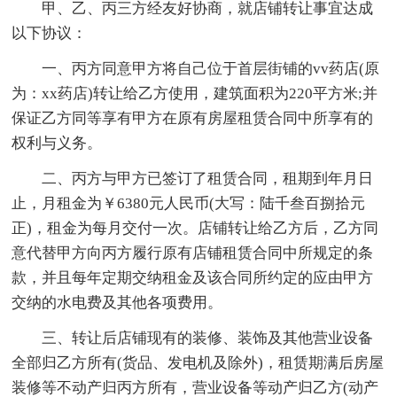
甲、乙、丙三方经友好协商，就店铺转让事宜达成
以下协议：
一、丙方同意甲方将自己位于首层街铺的vv药店(原
为：xx药店)转让给乙方使用，建筑面积为220平方米;并
保证乙方同等享有甲方在原有房屋租赁合同中所享有的
权利与义务。
二、丙方与甲方已签订了租赁合同，租期到年月日
止，月租金为￥6380元人民币(大写：陆千叁百捌拾元
正)，租金为每月交付一次。店铺转让给乙方后，乙方同
意代替甲方向丙方履行原有店铺租赁合同中所规定的条
款，并且每年定期交纳租金及该合同所约定的应由甲方
交纳的水电费及其他各项费用。
三、转让后店铺现有的装修、装饰及其他营业设备
全部归乙方所有(货品、发电机及除外)，租赁期满后房屋
装修等不动产归丙方所有，营业设备等动产归乙方(动产