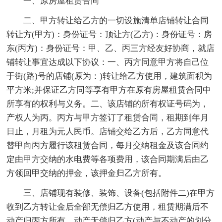
一、原房屋租赁合同
二、甲方转让给乙方的一切设施清单店铺转让合同
转让方(甲方)：身份证号：顶让方(乙方)：身份证号：房
东(丙方)：身份证号：甲、乙、丙三方经友好协商，就店
铺转让事宜达成以下协议：一、丙方同意甲方将自己位
于街(路)号的店铺(原为：)转让给乙方使用，建筑面积为
平方米;并保证乙方同等享有甲方在原有房屋租赁合同中
所享有的权利与义务。二、该店铺的所有权证号码为，
产权人为丙。丙方与甲方签订了租赁合同，租期到年月
日止，月租为元人民币。店铺交给乙方后，乙方同意代
替甲向丙方履行该租赁合同，每月交纳租金及该合同约
定由甲方交纳的水电费等各项费用，该合同期满后由乙
方领回甲交纳的押金，该押金归乙方所有。
三、店铺现有装修、装饰、设备(包括附件二)在甲方
收到乙方转让金后全部无偿归乙方使用，租赁期满后不
动产归丙方所有，动产无偿归乙方(动产与不动产的划分