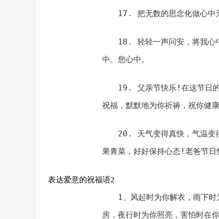
17. 把无数的思念化做心
18. 轻轻一声问安，将我
中、您心中。
19. 父亲节快乐!在这节
祝福，默默地为你祈祷，祝你健康
20. 天气变得真快，气温
果青菜，好好保持心态!老爸节日
表达爱意的祝福语2
1、风起时为你解衣，雨下时
房，夜行时为你照亮，害怕时在