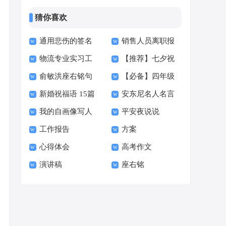
猜你喜欢
通用悲伤的签名
销售人员离职报
物流专业实习工
【推荐】七夕祝
汇总86句
告7篇
俞敏洪座右铭句
【必备】四年级
作总结
福语
新婚祝福语 15篇
安东尼名人名言
子40句
读书快乐的作文4篇
我的自画像写人
平安夜说说
语录40句
工作报告
方案
作文
心得体会
高考作文
演讲稿
座右铭