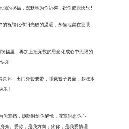
中无限的祝福，默默地为你祈祷，祝你健康快乐!
心中的祝福化作阳光般的温暖，永恒地留在您眼
日的祝福里，再加上把无数的思念化成心中无限的
快乐!
变得真坏，出门外套要带，睡觉被子要盖，多吃水
快乐!
为你遮挡，烦躁时给你解忧，寂寞时慰你心
你身旁。爱你，是我方向；疼你，是我爱情理