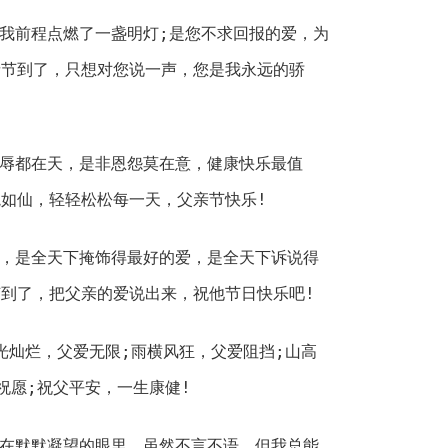
为我前程点燃了一盏明灯;是您不求回报的爱，为
亲节到了，只想对您说一声，您是我永远的骄
荣辱都在天，是非恩怨莫在意，健康快乐最值
如仙，轻轻松松每一天，父亲节快乐!
爱，是全天下掩饰得最好的爱，是全天下诉说得
到了，把父亲的爱说出来，祝他节日快乐吧!
星光灿烂，父爱无限;雨横风狂，父爱阻挡;山高
祝愿;祝父平安，一生康健!
藏在默默凝望的眼里。虽然不言不语，但我总能