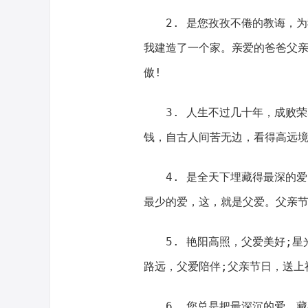
2. 是您孜孜不倦的教诲，
我建造了一个家。亲爱的爸爸父
傲!
3. 人生不过几十年，成败
钱，自古人间苦无边，看得高远境
4. 是全天下埋藏得最深的
最少的爱，这，就是父爱。父亲节
5. 艳阳高照，父爱美好;
路远，父爱陪伴;父亲节日，送上
6. 您总是把最深沉的爱，