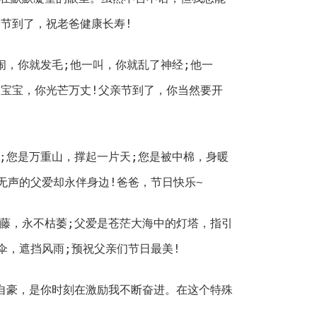
节到了，祝老爸健康长寿!
一闹，你就发毛;他一叫，你就乱了神经;他一
宝宝，你光芒万丈!父亲节到了，你当然要开
家;您是万重山，撑起一片天;您是被中棉，身暖
无声的父爱却永伴身边!爸爸，节日快乐~
青藤，永不枯萎;父爱是苍茫大海中的灯塔，指引
伞，遮挡风雨;预祝父亲们节日最美!
的自豪，是你时刻在激励我不断奋进。在这个特殊